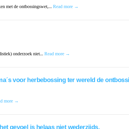
en met de ontbossingswet,...
Read more →
stiek) onderzoek niet...
Read more →
a´s voor herbebossing ter wereld de ontbossi
ad more →
et gevoel is helaas niet wederzijds.