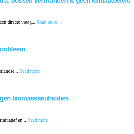
ra: bossen verbranden is geen klimaatbeleid
en directe vraag...
Read more →
 probleem.
erlandse...
Read more →
 tegen biomassasubsidies
nitiatief en...
Read more →