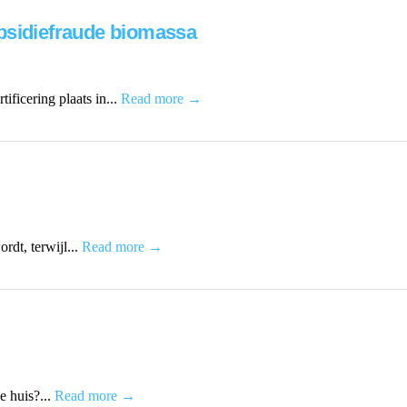
bsidiefraude biomassa
ificering plaats in...
Read more →
dt, terwijl...
Read more →
e huis?...
Read more →