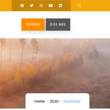
DONEER
DOE MEE
Home
2020
december