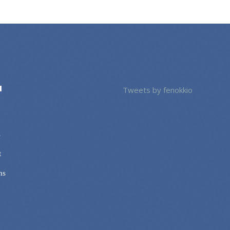
u
Tweets by fenokkio
s
t
ns