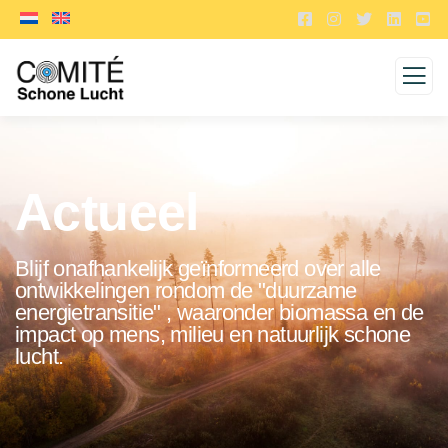
Actueel
Blijf onafhankelijk geïnformeerd over alle
ontwikkelingen rondom de "duurzame
energietransitie" , waaronder biomassa en de
impact op mens, milieu en natuurlijk schone
lucht.