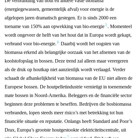
De verbranding van hout en andere vaste biomassa
(energiegewassen, gemeentelijk afval) voor energie is de
afgelopen jaren dramatisch gestegen. Er is sinds 2000 een
5
toename van 150% aan opwekking van bio-energie
. Momenteel
wordt ongeveer de helft van het hout dat in Europa wordt gekapt,
6
verbrand voor bio-energie.
Daarbij wordt het oogsten van
biomassa erkend als belangrijke oorzaak van het afnemen van de
koolstofopslag in bossen. Deze trend zal alleen maar verergeren
als de druk op houtkap niet aanzienlijk wordt verlaagd. Verder
schaadt de afhankelijkheid van biomassa van de EU niet alleen de
Europese bossen. De houtpelletindustrie vernietigt in toenemende
mate bossen in Noord-Amerika. Beleggers en de financiële sector
beginnen deze problemen te beseffen. Bedrijven die bosbiomassa
verbranden, lopen steeds meer risico’s met betrekking tot hun
financiële situatie en reputatie. Onlangs heeft Standard and Poor’s
Drax, Europa’s grootste houtgestookte elektriciteitscentrale, uit
7