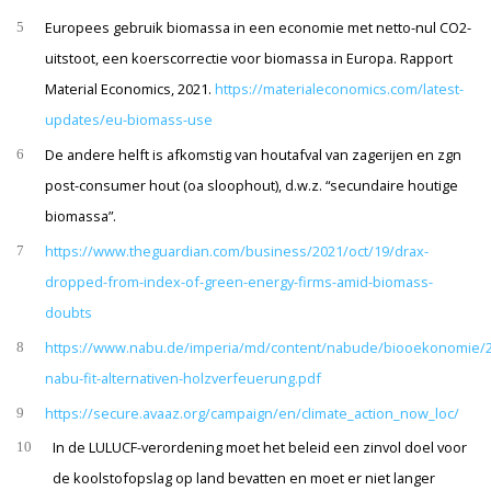
Europees gebruik biomassa in een economie met netto-nul CO2-
5
uitstoot, een koerscorrectie voor biomassa in Europa. Rapport
Material Economics, 2021.
https://materialeconomics.com/latest-
updates/eu-biomass-use
De andere helft is afkomstig van houtafval van zagerijen en zgn
6
post-consumer hout (oa sloophout), d.w.z. “secundaire houtige
biomassa”.
https://www.theguardian.com/business/2021/oct/19/drax-
7
dropped-from-index-of-green-energy-firms-amid-biomass-
doubts
https://www.nabu.de/imperia/md/content/nabude/biooekonomie/
8
nabu-fit-alternativen-holzverfeuerung.pdf
https://secure.avaaz.org/campaign/en/climate_action_now_loc/
9
In de LULUCF-verordening moet het beleid een zinvol doel voor
10
de koolstofopslag op land bevatten en moet er niet langer