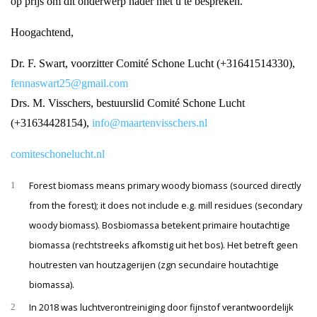
op prijs om dit onderwerp nader met u te bespreken.
Hoogachtend,
Dr. F. Swart, voorzitter Comité Schone Lucht (+31641514330),
fennaswart25@gmail.com
Drs. M. Visschers, bestuurslid Comité Schone Lucht
(+31634428154),
info@maartenvisschers.nl
comiteschonelucht.nl
Forest biomass means primary woody biomass (sourced directly
1
from the forest); it does not include e.g. mill residues (secondary
woody biomass). Bosbiomassa betekent primaire houtachtige
biomassa (rechtstreeks afkomstig uit het bos). Het betreft geen
houtresten van houtzagerijen (zgn secundaire houtachtige
biomassa).
In 2018 was luchtverontreiniging door fijnstof verantwoordelijk
2