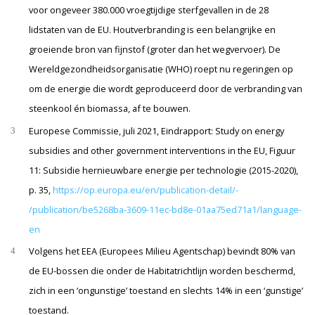
voor ongeveer 380.000 vroegtijdige sterfgevallen in de 28
lidstaten van de EU. Houtverbranding is een belangrijke en
groeiende bron van fijnstof (groter dan het wegvervoer). De
Wereldgezondheidsorganisatie (WHO) roept nu regeringen op
om de energie die wordt geproduceerd door de verbranding van
steenkool én biomassa, af te bouwen.
Europese Commissie, juli 2021, Eindrapport: Study on energy
3
subsidies and other government interventions in the EU, Figuur
11: Subsidie hernieuwbare energie per technologie (2015-2020),
p. 35,
https://op.europa.eu/en/publication-detail/-
/publication/be5268ba-3609-11ec-bd8e-01aa75ed71a1/language-
en
Volgens het EEA (Europees Milieu Agentschap) bevindt 80% van
4
de EU-bossen die onder de Habitatrichtlijn worden beschermd,
zich in een ‘ongunstige’ toestand en slechts 14% in een ‘gunstige’
toestand.