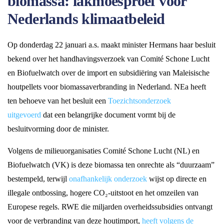
biomassa: lakmoesproef voor
Nederlands klimaatbeleid
Op donderdag 22 januari a.s. maakt minister Hermans haar besluit
bekend over het handhavingsverzoek van Comité Schone Lucht
en Biofuelwatch over de import en subsidiëring van Maleisische
houtpellets voor biomassaverbranding in Nederland. NEa heeft
ten behoeve van het besluit een
Toezichtsonderzoek
uitgevoerd
dat een belangrijke document vormt bij de
besluitvorming door de minister.
Volgens de milieuorganisaties Comité Schone Lucht (NL) en
Biofuelwatch (VK) is deze biomassa ten onrechte als “duurzaam”
bestempeld, terwijl
onafhankelijk onderzoek
wijst op directe en
illegale ontbossing, hogere CO₂-uitstoot en het omzeilen van
Europese regels. RWE die miljarden overheidssubsidies ontvangt
voor de verbranding van deze houtimport,
heeft volgens de