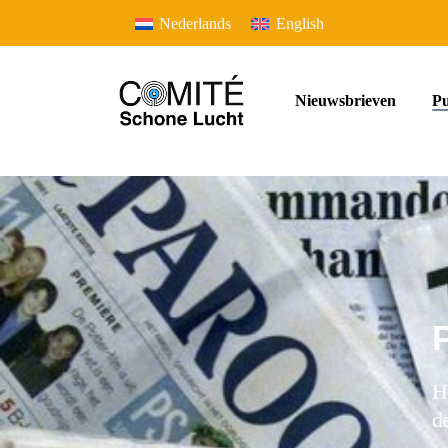
Nederlands
English
Nieuwsbrieven
Pu
H
d