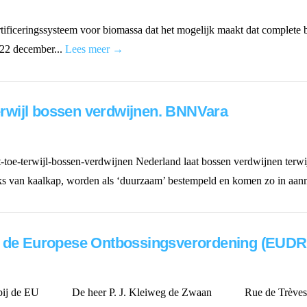
tificeringssysteem voor biomassa dat het mogelijk maakt dat complete 
22 december...
Lees meer →
terwijl bossen verdwijnen. BNNVara
t-toe-terwijl-bossen-verdwijnen Nederland laat bossen verdwijnen terwij
reeks van kaalkap, worden als ‘duurzaam’ bestempeld en komen zo in aan
k de Europese Ontbossingsverordening (EUDR)
 bij de EU De heer P. J. Kleiweg de Zwaan Rue de Trèves 31