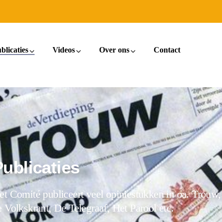
blicaties
Videos
Over ons
Contact
Publicaties
et Comité publiceert veel opiniestukken in oa. Trouw,
e Volkskrant, De Telegraaf, Het Parool etc.