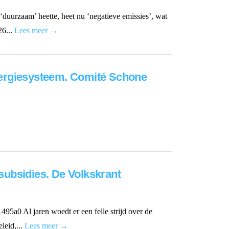
uurzaam’ heette, heet nu ‘negatieve emissies’, wat
26...
Lees meer →
nergiesysteem. Comité Schone
tsubsidies. De Volkskrant
95a0 Al jaren woedt er een felle strijd over de
leid,...
Lees meer →