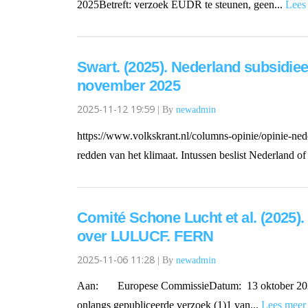
2025Betreft: verzoek EUDR te steunen, geen...
Lees
Swart. (2025). Nederland subsidiee
november 2025
2025-11-12 19:59
|
By
newadmin
https://www.volkskrant.nl/columns-opinie/opinie-ned
redden van het klimaat. Intussen beslist Nederland of
Comité Schone Lucht et al. (2025)
over LULUCF. FERN
2025-11-06 11:28
|
By
newadmin
Aan: Europese CommissieDatum: 13 oktober 2025Van:
onlangs gepubliceerde verzoek (1)1 van...
Lees mee