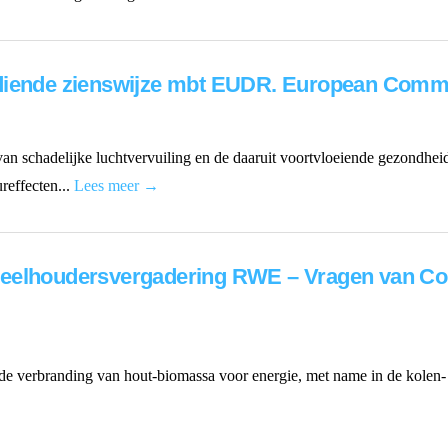
ediende zienswijze mbt EUDR. European Comm
van schadelijke luchtvervuiling en de daaruit voortvloeiende gezondhei
reffecten...
Lees meer →
eelhoudersvergadering RWE – Vragen van Comi
 de verbranding van hout-biomassa voor energie, met name in de kole