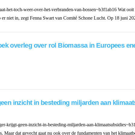
at-het-toch-weer-over-het-verbranden-van-bossen~b3f1ab16 Wat ooit ‘d
p er niet in, zegt Fenna Swart van Comité Schone Lucht. Op 18 juni 20
oek overleg over rol Biomassa in Europees e
geen inzicht in besteding miljarden aan klimaa
er-krijgt-geen-inzicht-in-besteding-miljarden-aan-klimaatsubsidies~b314
s. Maar dat gevecht gaat nu ook over de fundamenten van het klimaatbe