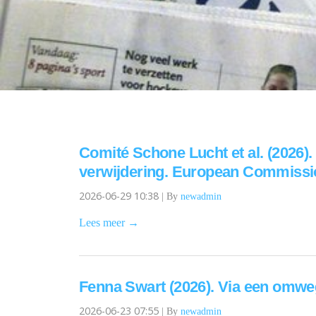
Comité Schone Lucht et al. (2026)
verwijdering. European Commissi
2026-06-29 10:38
|
By
newadmin
Lees meer →
Fenna Swart (2026). Via een omwe
2026-06-23 07:55
|
By
newadmin