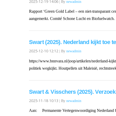
2025-12-19 14:06
|
By
newadmin
Rapport ‘Green Gold Label – een niet-transparant cer
aangemerkt. Comité Schone Lucht en Biofuelwatch. 
Swart (2025). Nederland kijkt toe 
2025-12-10 12:12
|
By
newadmin
https://www.bnnvara.nl/joop/artikelen/nederland-kijk
politiek wegkijkt. Houtpellets uit Maleisië, rechtst
Swart & Visschers (2025). Verzoe
2025-11-18 10:13
|
By
newadmin
Aan: Permanente Vertegenwoordiging Nederland