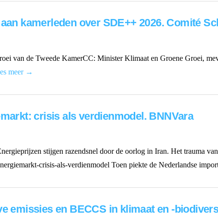
f aan kamerleden over SDE++ 2026. Comité S
ei van de Tweede KamerCC: Minister Klimaat en Groene Groei, mevr.
es meer →
emarkt: crisis als verdienmodel. BNNVara
nergieprijzen stijgen razendsnel door de oorlog in Iran. Het trauma van
nergiemarkt-crisis-als-verdienmodel Toen piekte de Nederlandse import
e emissies en BECCS in klimaat en -biodiversit