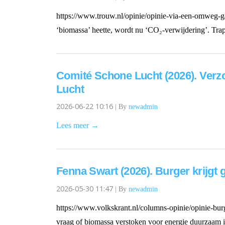
https://www.trouw.nl/opinie/opinie-via-een-omweg-ga
‘biomassa’ heette, wordt nu ‘CO₂-verwijdering’. Tra
Comité Schone Lucht (2026). Verz
Lucht
2026-06-22 10:16
|
By
newadmin
Lees meer →
Fenna Swart (2026). Burger krijgt 
2026-05-30 11:47
|
By
newadmin
https://www.volkskrant.nl/columns-opinie/opinie-burg
vraag of biomassa verstoken voor energie duurzaam i