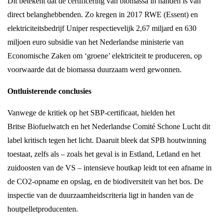
Dit betekent dat de certificering van biomassa in handen is van
direct belanghebbenden. Zo kregen in 2017 RWE (Essent) en
elektriciteitsbedrijf Uniper respectievelijk 2,67 miljard en 630
miljoen euro subsidie van het Nederlandse ministerie van
Economische Zaken om ‘groene’ elektriciteit te produceren, op
voorwaarde dat de biomassa duurzaam werd gewonnen.
Ontluisterende conclusies
Vanwege de kritiek op het SBP-certificaat, hielden het
Britse Biofuelwatch en het Nederlandse Comité Schone Lucht dit
label kritisch tegen het licht. Daaruit bleek dat SPB houtwinning
toestaat, zelfs als – zoals het geval is in Estland, Letland en het
zuidoosten van de VS – intensieve houtkap leidt tot een afname in
de CO2-opname en opslag, en de biodiversiteit van het bos. De
inspectie van de duurzaamheidscriteria ligt in handen van de
houtpelletproducenten.