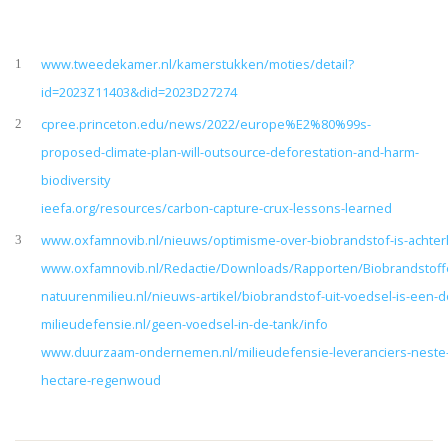
www.tweedekamer.nl/kamerstukken/moties/detail?
1
id=2023Z11403&did=2023D27274
cpree.princeton.edu/news/2022/europe%E2%80%99s-
2
proposed-climate-plan-will-outsource-deforestation-and-harm-
biodiversity
ieefa.org/resources/carbon-capture-crux-lessons-learned
www.oxfamnovib.nl/nieuws/optimisme-over-biobrandstof-is-achter
3
www.oxfamnovib.nl/Redactie/Downloads/Rapporten/Biobrandstof
natuurenmilieu.nl/nieuws-artikel/biobrandstof-uit-voedsel-is-ee
milieudefensie.nl/geen-voedsel-in-de-tank/info
www.duurzaam-ondernemen.nl/milieudefensie-leveranciers-neste-v
hectare-regenwoud