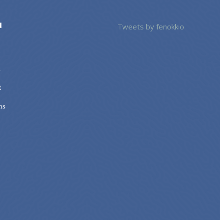
u
Tweets by fenokkio
s
t
ns