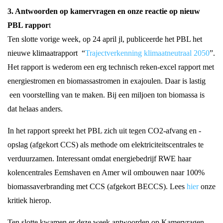
3. Antwoorden op kamervragen en onze reactie op nieuw
PBL rappor
t
Ten slotte vorige week, op 24 april jl, publiceerde het PBL het
nieuwe klimaatrapport “
Trajectverkenning klimaatneutraal 2050
”.
Het rapport is wederom een erg technisch reken-excel rapport met
energiestromen en biomassastromen in exajoulen. Daar is lastig
een voorstelling van te maken. Bij een miljoen ton biomassa is
dat helaas anders.
In het rapport spreekt het PBL zich uit tegen CO2-afvang en -
opslag (afgekort CCS) als methode om elektriciteitscentrales te
verduurzamen. Interessant omdat energiebedrijf RWE haar
kolencentrales Eemshaven en Amer wil ombouwen naar 100%
biomassaverbranding met CCS (afgekort BECCS). Lees
hier
onze
kritiek hierop.
Ten slotte kwamen er deze week antwoorden op Kamervragen