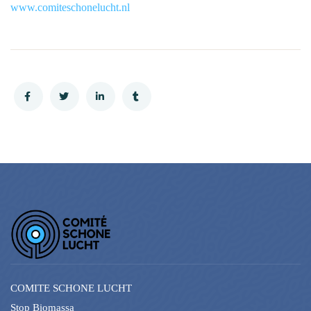
www.comiteschonelucht.nl
COMITE SCHONE LUCHT
Stop Biomassa