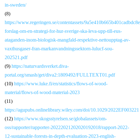
in-sweden/
(8)
https://www.regeringen.se/contentassets/9a5e410b665b401cadbdc8
forslag-om-en-strategi-for-hur-sverige-ska-leva-upp-till-eus-
ataganden-inom-biologisk-mangfald-respektive-nettoupptag-av-
vaxthusgaser-fran-markanvandningssektorn-lulucf-sou-
202521.pdf
(9)
https://naturvardsverket.diva-
portal.org/smash/get/diva2:1809492/FULLTEXT01.pdf
(10)
https://www.luke.fi/en/statistics/flows-of-wood-
material/flows-of-wood-material-2023
(11)
https://agupubs.onlinelibrary.wiley.com/doi/10.1029/2022EF003221
(12)
https://www.skogsstyrelsen.se/globalassets/om-
oss/rapporter/rapporter-20222021202020192018/rapport-2022-
12-sustainable-forests-in-depth-evaluation-2023-english-