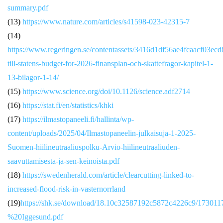
summary.pdf
(13)
https://www.nature.com/articles/s41598-023-42315-7
(14)
https://www.regeringen.se/contentassets/3416d1df56ae4fcaacf03ecd
till-statens-budget-for-2026-finansplan-och-skattefragor-kapitel-1-
13-bilagor-1-14/
(15)
https://www.science.org/doi/10.1126/science.adf2714
(16)
https://stat.fi/en/statistics/khki
(17)
https://ilmastopaneeli.fi/hallinta/wp-
content/uploads/2025/04/Ilmastopaneelin-julkaisuja-1-2025-
Suomen-hiilineutraaliuspolku-Arvio-hiilineutraaliuden-
saavuttamisesta-ja-sen-keinoista.pdf
(18)
https://swedenherald.com/article/clearcutting-linked-to-
increased-flood-risk-in-vasternorrland
(19)
https://shk.se/download/18.10c32587192c5872c4226c9/173
%20Iggesund.pdf