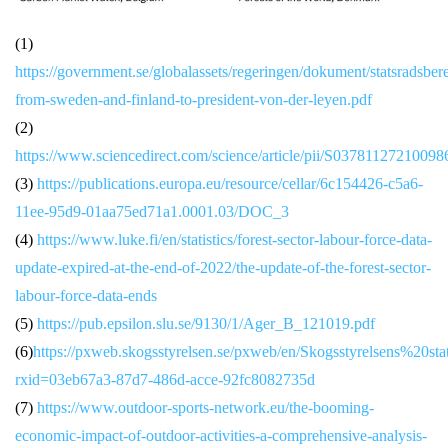
(1)
https://government.se/globalassets/regeringen/dokument/statsradsbere
from-sweden-and-finland-to-president-von-der-leyen.pdf
(2)
https://www.sciencedirect.com/science/article/pii/S03781127210098
(3)
https://publications.europa.eu/resource/cellar/6c154426-c5a6-
11ee-95d9-01aa75ed71a1.0001.03/DOC_3
(4)
https://www.luke.fi/en/statistics/forest-sector-labour-force-data-
update-expired-at-the-end-of-2022/the-update-of-the-forest-sector-
labour-force-data-ends
(5)
https://pub.epsilon.slu.se/9130/1/Ager_B_121019.pdf
(6)
https://pxweb.skogsstyrelsen.se/pxweb/en/Skogsstyrelsens%20st
rxid=03eb67a3-87d7-486d-acce-92fc8082735d
(7)
https://www.outdoor-sports-network.eu/the-booming-
economic-impact-of-outdoor-activities-a-comprehensive-analysis-