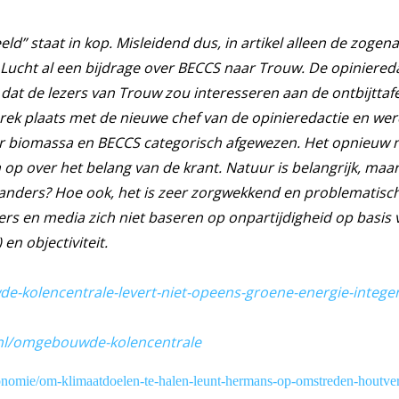
ld” staat in kop. Misleidend dus, in artikel alleen de zoge
ucht al een bijdrage over BECCS naar Trouw. De opinieredac
at de lezers van Trouw zou interesseren aan de ontbijttafe
ek plaats met de nieuwe chef van de opinieredactie en werd
over biomassa en BECCS categorisch afgewezen. Het opnieuw
 op over het belang van de krant. Natuur is belangrijk, maar
anders? Hoe ook, het is zeer zorgwekkend en problematisch –
rs en media zich niet baseren op onpartijdigheid op basis 
n objectiviteit.
-kolencentrale-levert-niet-opeens-groene-energie-intege
nl/omgebouwde-kolencentrale
nomie/om-klimaatdoelen-te-halen-leunt-hermans-op-omstreden-houtv