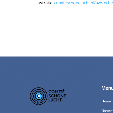
illustratie:
comiteschonelucht.nl/averecht
Men
Home
Nieuw