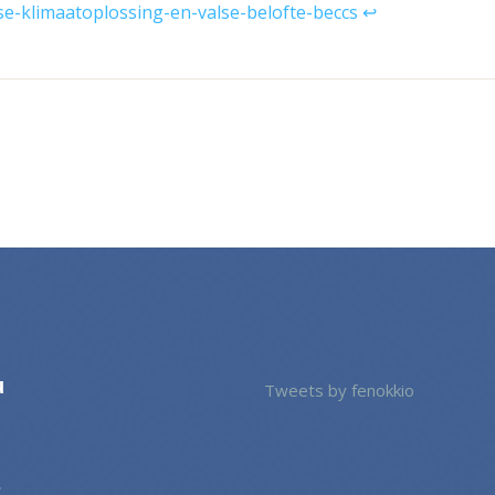
se-klimaatoplossing-en-valse-belofte-beccs
↩︎
u
Tweets by fenokkio
s