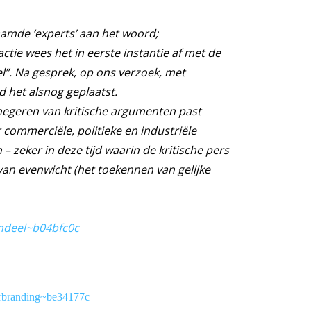
naamde ‘experts’ aan het woord;
tie wees het in eerste instantie af met de
l”. Na gesprek, op ons verzoek, met
 het alsnog geplaatst.
 negeren van kritische argumenten past
 commerciële, politieke en industriële
 zeker in deze tijd waarin de kritische pers
van evenwicht (het toekennen van gelijke
ndeel~b04bfc0c
erbranding~be34177c