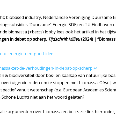
recht; biobased industry, Nederlandse Vereniging Duurzame 
ringssubsidies ‘Duurzame” Energie SDE) en TU Eindhoven en
 de biomassa (+beccs) lobby lees ook het artikel in het tijdsc
ngen in debat op scherp.
Tijdschrift Milieu
(2024) | “Biomass
voor-energie-een-goed-idee
omassa-zet-de-verhoudingen-in-debat-op-scherp
↩︎
 & biodiversiteit door bos- en kaalkap van natuurlijke bo
 overtuigende reden om te stoppen met biomassa. Ofwel, waa
spectief vanuit wetenschap (o.a. European Academies Science
 Schone Lucht) niet aan het woord gelaten?
alle argumenten over biomassa en beccs zie link hieronder,