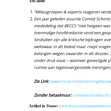
Ten slotte
“Milieugroepen & experts reageren verdee
Een jaar geleden stuurde Comité Schone L
mededeling dat BECCS ”niet hetgeen was d
toenmalige hoofdredactie vond een gespr
Sindsdien zijn alle kritische bijdragen 
weliswaar in dit beleid maar roept vragen
belangen wegen zwaarder in dit dossier, 
onder druk staat – wanneer gevestigde pe
ruimte aan tegenovergestelde meningen) e
Zie Link:
www.trouw.nl/opinie/omgebouwde
Zonder betaalmuur:
comiteschonelucht.
Artikel in
Trouw
:
www.trouw.nl/duurzaamheid-eco