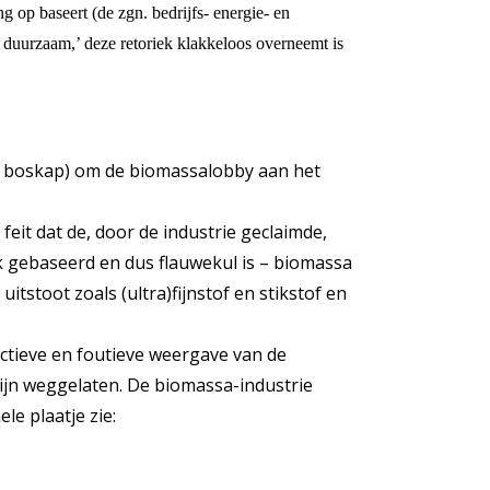
 op baseert (de zgn. bedrijfs- energie- en
duurzaam,’ deze retoriek klakkeloos overneemt is
r boskap) om de biomassalobby aan het
eit dat de, door de industrie geclaimde,
jk gebaseerd en dus flauwekul is – biomassa
tstoot zoals (ultra)fijnstof en stikstof en
ectieve en foutieve weergave van de
 zijn weggelaten. De biomassa-industrie
le plaatje zie: