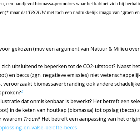
n, een handjevol biomassa-promotors waar het kabinet zich bij herhaling
ven)* maar dat
TROUW
met toch een nadrukkelijk imago van ‘groen en 
nd voor gekozen (muv een argument van Natuur & Milieu ove
ch uitsluitend te beperken tot de CO2-uitstoot? Naast het f
oot) en beccs (zgn. negatieve emissies) niet wetenschappeli
, veroorzaakt biomassaverbranding ook andere schadelijke ui
2
esproken?
lustratie dat onmiskenbaar is bewerkt? Het betreft een sel
toot) in de keten van houtkap (biomassa) tot opslag (beccs)
aar waarom
Trouw
? Het betreft een aanpassing van het origine
oplossing-en-valse-belofte-beccs