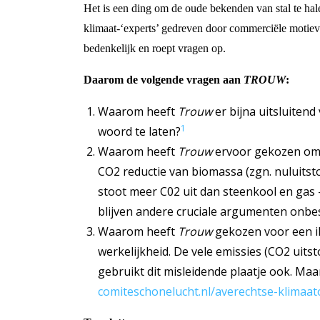
Het is een ding om de oude bekenden van stal te hale
klimaat-‘experts’ gedreven door commerciële motie
bedenkelijk en roept vragen op.
Daarom de volgende vragen aan
TROUW
:
Waarom heeft
Trouw
er bijna uitsluite
1
woord te laten?
Waarom heeft
Trouw
ervoor gekozen om zi
CO2 reductie van biomassa (zgn. nuluitst
stoot meer C02 uit dan steenkool en gas -
blijven andere cruciale argumenten onb
Waarom heeft
Trouw
gekozen voor een il
werkelijkheid. De vele emissies (CO2 uits
gebruikt dit misleidende plaatje ook. M
comiteschonelucht.nl/averechtse-klimaat