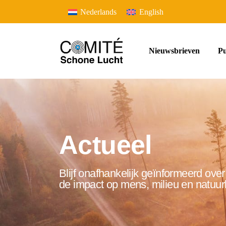
Nederlands
English
Nieuwsbrieven
Pu
Actueel
Blijf onafhankelijk geïnformeerd ov
de impact op mens, milieu en natuurl