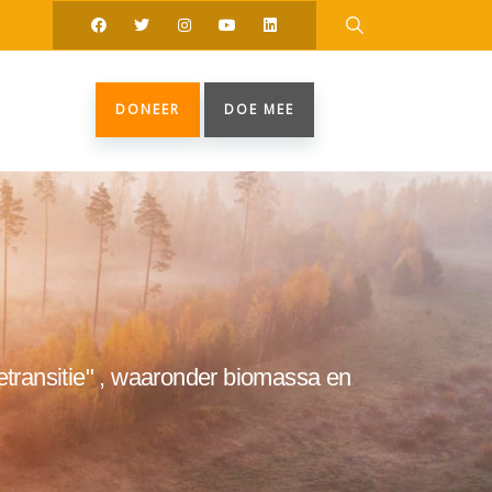
DONEER
DOE MEE
etransitie" , waaronder biomassa en