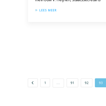
LEES MEER
1
91
92
93
...