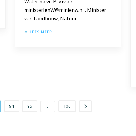
Water mevr. B. Visser
ministerIenW@minienw.nl , Minister
van Landbouw, Natuur
LEES MEER
94
95
100
...