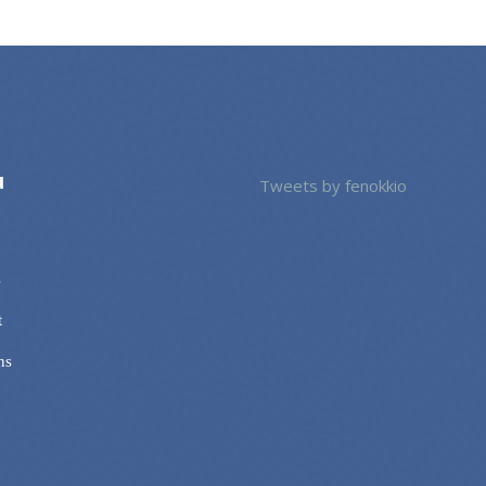
u
Tweets by fenokkio
s
t
ns