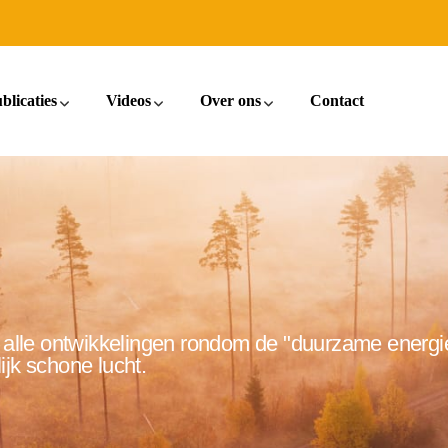
blicaties
Videos
Over ons
Contact
er alle ontwikkelingen rondom de "duurzame energi
ijk schone lucht.